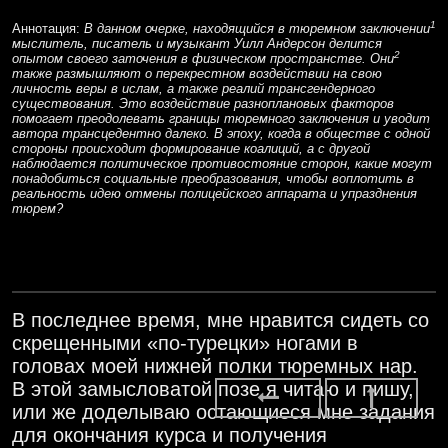
1
Аннотация:
В данном очерке, находящийся в тюремном заключении
мыслитель, писатель и музыкант Уилл Андерсон делится
2
опытом своего заточения в физическом пространстве. Они
также размышляют о перекрестном воздействии на свою
личность веры в ислам, а также реалий трансгендерного
существования. Это воздействие разноплановых факторов
помогает преодолевать границы тюремного заключения и уводит
автора трансцедентно далеко. В эпоху, когда в обществе с одной
стороны происходит формирование коалиций, а с другой
наблюдается политическое противостояние сторон, какие могут
понадобиться социальные преобразования, чтобы воплотить в
реальность идею отмены полицейского аппарата и упразднения
тюрем?
В последнее время, мне нравится сидеть со
скрещенными «по-турецки» ногами в
головах моей нижней полки тюремных нар.
В этой замысловатой позе я читаю и пишу,
или же доделываю остающиеся мне задания
для окончания курса и получения