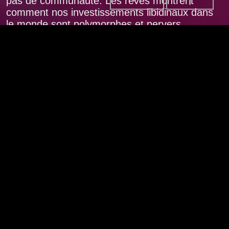
pas de communauté. Les rêves montrent
comment nos investissements libidinaux dans
le monde sont polymorphes et pervers.
Nous sommes des mangroves
Nous sommes des mycéliums 1
Dans le deuil, nous retirons douloureusement
notre amour des vestiges du monde que nous
partagions avec la personne ou la chose que
nous avons perdue. Nous faisons l’expérience
de la plénitude de notre amour de la vie à
travers la douleur du retrait de l’attachement.
Dans le deuil, écrit Freud, le monde devient «
pauvre et vide. » C’est comme rêver en noir et
blanc. Les rêves débordent notre conscience
puis se retirent, retournant à la source. Ils nous
donnent un aperçu du réseau souterrain de